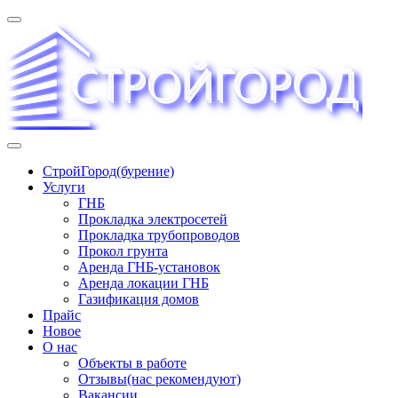
Перейти
к
содержимому
«СТРОЙГОРОД» ∿ Бурение ∿ ГНБ ∿ Прокладка
СтройГород(бурение)
трудопроводов ∿ Газификация жилого сектора ✆
Услуги
+74951573444
ГНБ
Прокладка электросетей
Прокладка трубопроводов
Прокол грунта
Аренда ГНБ-установок
Аренда локации ГНБ
Газификация домов
Прайс
Новое
О нас
Объекты в работе
Отзывы(нас рекомендуют)
Вакансии