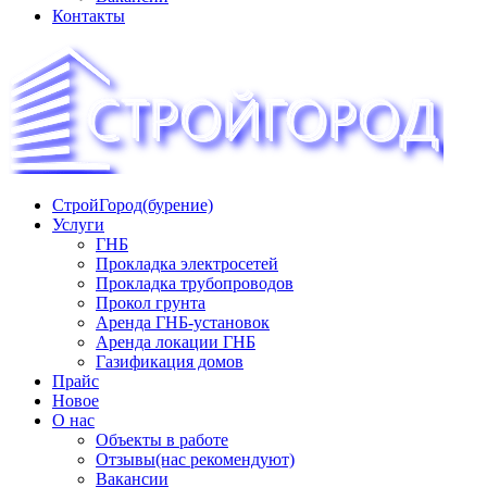
Контакты
СтройГород(бурение)
«СТРОЙГОРОД» ∿ Бурение ∿ ГНБ ∿ Прокладка
Услуги
трудопроводов ∿ Газификация жилого сектора ✆
ГНБ
+74951573444
Прокладка электросетей
Прокладка трубопроводов
Прокол грунта
Аренда ГНБ-установок
Аренда локации ГНБ
Газификация домов
Прайс
Новое
О нас
Объекты в работе
Отзывы(нас рекомендуют)
Вакансии