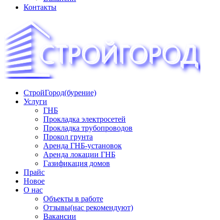
Контакты
СтройГород(бурение)
«СТРОЙГОРОД» ∿ Бурение ∿ ГНБ ∿ Прокладка
Услуги
трудопроводов ∿ Газификация жилого сектора ✆
ГНБ
+74951573444
Прокладка электросетей
Прокладка трубопроводов
Прокол грунта
Аренда ГНБ-установок
Аренда локации ГНБ
Газификация домов
Прайс
Новое
О нас
Объекты в работе
Отзывы(нас рекомендуют)
Вакансии