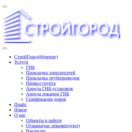
Перейти
к
содержимому
«СТРОЙГОРОД» ∿ Бурение ∿ ГНБ ∿ Прокладка
СтройГород(бурение)
трудопроводов ∿ Газификация жилого сектора ✆
Услуги
+74951573444
ГНБ
Прокладка электросетей
Прокладка трубопроводов
Прокол грунта
Аренда ГНБ-установок
Аренда локации ГНБ
Газификация домов
Прайс
Новое
О нас
Объекты в работе
Отзывы(нас рекомендуют)
Вакансии