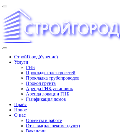
Перейти
к
содержимому
«СТРОЙГОРОД» ∿ Бурение ∿ ГНБ ∿ Прокладка трудопроводов
СтройГород(бурение)
Услуги
ГНБ
Прокладка электросетей
Прокладка трубопроводов
Прокол грунта
Аренда ГНБ-установок
Аренда локации ГНБ
Газификация домов
Прайс
Новое
О нас
Объекты в работе
Отзывы(нас рекомендуют)
Вакансии