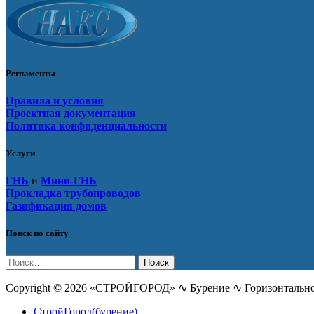
Регламенты
Правила и условия
Проектная документация
Политика конфиденциальности
Услуги
ГНБ
и
Мини-ГНБ
Прокладка трубопроводов
Газификация домов
Поиск по сайту
Найти:
Copyright © 2026 «СТРОЙГОРОД» ∿ Бурение ∿ Горизонтальное
СтройГород(бурение)