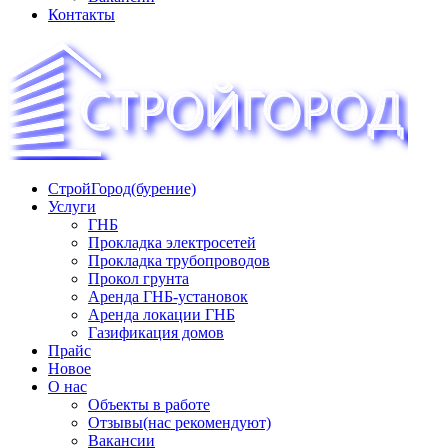
Контакты
СтройГород(бурение)
«СТРОЙГОРОД» ∿ Бурение ∿ ГНБ ∿ Прокладка трудопроводов
Услуги
ГНБ
Прокладка электросетей
Прокладка трубопроводов
Прокол грунта
Аренда ГНБ-установок
Аренда локации ГНБ
Газификация домов
Прайс
Новое
О нас
Объекты в работе
Отзывы(нас рекомендуют)
Вакансии