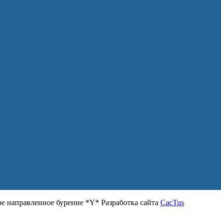
 направленное бурение *Y* Разработка сайта
CacTus