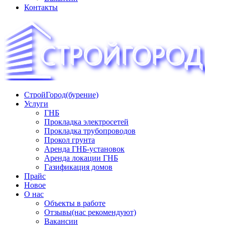
Контакты
СтройГород(бурение)
«СТРОЙГОРОД» ∿ Бурение ∿ ГНБ ∿ Прокладка
Услуги
трудопроводов ∿ Газификация жилого сектора ✆
ГНБ
+74951573444
Прокладка электросетей
Прокладка трубопроводов
Прокол грунта
Аренда ГНБ-установок
Аренда локации ГНБ
Газификация домов
Прайс
Новое
О нас
Объекты в работе
Отзывы(нас рекомендуют)
Вакансии