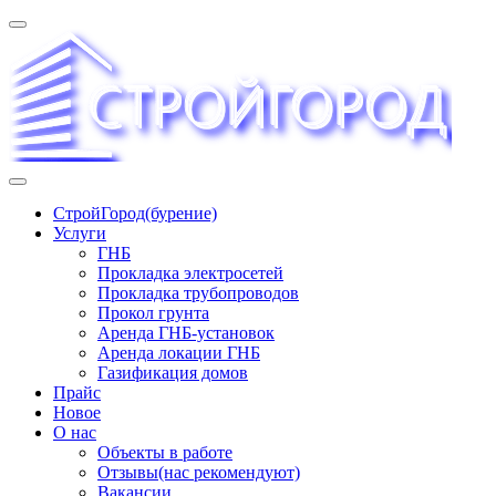
Перейти
к
содержимому
«СТРОЙГОРОД» ∿ Бурение ∿ ГНБ ∿ Прокладка
СтройГород(бурение)
трудопроводов ∿ Газификация жилого сектора ✆
Услуги
+74951573444
ГНБ
Прокладка электросетей
Прокладка трубопроводов
Прокол грунта
Аренда ГНБ-установок
Аренда локации ГНБ
Газификация домов
Прайс
Новое
О нас
Объекты в работе
Отзывы(нас рекомендуют)
Вакансии