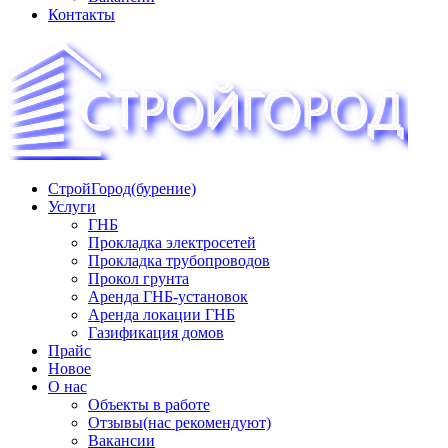
Контакты
СтройГород(бурение)
«СТРОЙГОРОД» ∿ Бурение ∿ ГНБ ∿ Прокладка
Услуги
трудопроводов ∿ Газификация жилого сектора ✆
ГНБ
+74951573444
Прокладка электросетей
Прокладка трубопроводов
Прокол грунта
Аренда ГНБ-установок
Аренда локации ГНБ
Газификация домов
Прайс
Новое
О нас
Объекты в работе
Отзывы(нас рекомендуют)
Вакансии