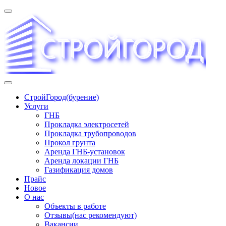
Перейти
к
содержимому
«СТРОЙГОРОД» ∿ Бурение ∿ ГНБ ∿ Прокладка
СтройГород(бурение)
трудопроводов ∿ Газификация жилого сектора ✆
Услуги
+74951573444
ГНБ
Прокладка электросетей
Прокладка трубопроводов
Прокол грунта
Аренда ГНБ-установок
Аренда локации ГНБ
Газификация домов
Прайс
Новое
О нас
Объекты в работе
Отзывы(нас рекомендуют)
Вакансии