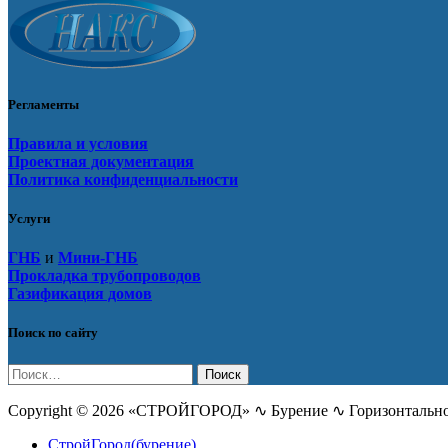
Регламенты
Правила и условия
Проектная документация
Политика конфиденциальности
Услуги
ГНБ
и
Мини-ГНБ
Прокладка трубопроводов
Газификация домов
Поиск по сайту
Найти:
Copyright © 2026 «СТРОЙГОРОД» ∿ Бурение ∿ Горизонтальное
СтройГород(бурение)