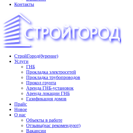
Контакты
СтройГород(бурение)
«СТРОЙГОРОД» ∿ Бурение ∿ ГНБ ∿ Прокладка трудопроводов
Услуги
ГНБ
Прокладка электросетей
Прокладка трубопроводов
Прокол грунта
Аренда ГНБ-установок
Аренда локации ГНБ
Газификация домов
Прайс
Новое
О нас
Объекты в работе
Отзывы(нас рекомендуют)
Вакансии