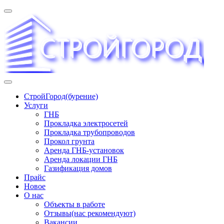
Перейти
к
содержимому
«СТРОЙГОРОД» ∿ Бурение ∿ ГНБ ∿ Прокладка трудопроводов
СтройГород(бурение)
Услуги
ГНБ
Прокладка электросетей
Прокладка трубопроводов
Прокол грунта
Аренда ГНБ-установок
Аренда локации ГНБ
Газификация домов
Прайс
Новое
О нас
Объекты в работе
Отзывы(нас рекомендуют)
Вакансии