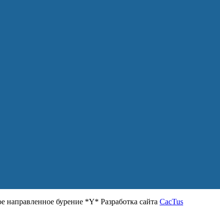
 направленное бурение *Y* Разработка сайта
CacTus