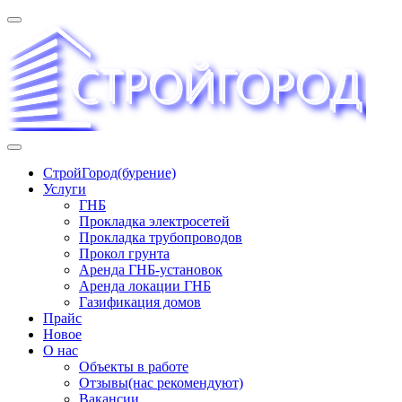
Перейти
к
содержимому
«СТРОЙГОРОД» ∿ Бурение ∿ ГНБ ∿ Прокладка
СтройГород(бурение)
трудопроводов ∿ Газификация жилого сектора ✆
Услуги
+74951573444
ГНБ
Прокладка электросетей
Прокладка трубопроводов
Прокол грунта
Аренда ГНБ-установок
Аренда локации ГНБ
Газификация домов
Прайс
Новое
О нас
Объекты в работе
Отзывы(нас рекомендуют)
Вакансии