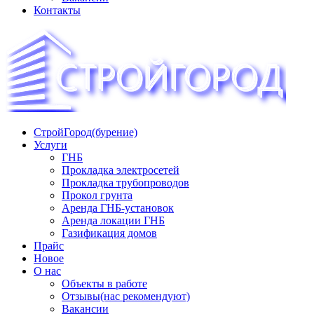
Контакты
СтройГород(бурение)
«СТРОЙГОРОД» ∿ Бурение ∿ ГНБ ∿ Прокладка
Услуги
трудопроводов ∿ Газификация жилого сектора ✆
ГНБ
+74951573444
Прокладка электросетей
Прокладка трубопроводов
Прокол грунта
Аренда ГНБ-установок
Аренда локации ГНБ
Газификация домов
Прайс
Новое
О нас
Объекты в работе
Отзывы(нас рекомендуют)
Вакансии