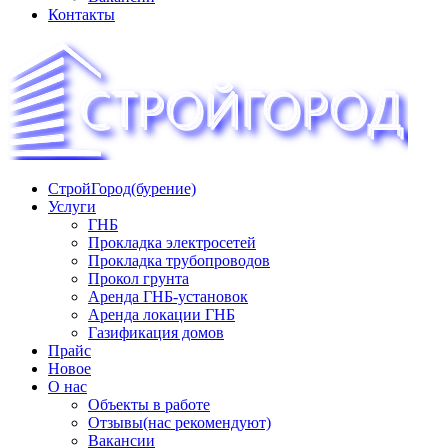
Контакты
СтройГород(бурение)
«СТРОЙГОРОД» ∿ Бурение ∿ ГНБ ∿ Прокладка
Услуги
трудопроводов ∿ Газификация жилого сектора ✆
ГНБ
+74951573444
Прокладка электросетей
Прокладка трубопроводов
Прокол грунта
Аренда ГНБ-установок
Аренда локации ГНБ
Газификация домов
Прайс
Новое
О нас
Объекты в работе
Отзывы(нас рекомендуют)
Вакансии