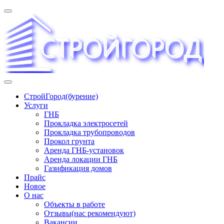
Перейти
к
содержимому
«СТРОЙГОРОД» ∿ Бурение ∿ ГНБ ∿ Прокладка
СтройГород(бурение)
трудопроводов ∿ Газификация жилого сектора ✆
Услуги
+74951573444
ГНБ
Прокладка электросетей
Прокладка трубопроводов
Прокол грунта
Аренда ГНБ-установок
Аренда локации ГНБ
Газификация домов
Прайс
Новое
О нас
Объекты в работе
Отзывы(нас рекомендуют)
Вакансии