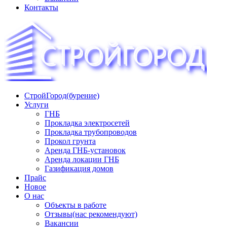
Контакты
СтройГород(бурение)
«СТРОЙГОРОД» ∿ Бурение ∿ ГНБ ∿ Прокладка
Услуги
трудопроводов ∿ Газификация жилого сектора ✆
ГНБ
+74951573444
Прокладка электросетей
Прокладка трубопроводов
Прокол грунта
Аренда ГНБ-установок
Аренда локации ГНБ
Газификация домов
Прайс
Новое
О нас
Объекты в работе
Отзывы(нас рекомендуют)
Вакансии