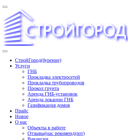
Перейти
к
содержимому
«СТРОЙГОРОД» ∿ Бурение ∿ ГНБ ∿ Прокладка
СтройГород(бурение)
трудопроводов ∿ Газификация жилого сектора ✆
Услуги
+74951573444
ГНБ
Прокладка электросетей
Прокладка трубопроводов
Прокол грунта
Аренда ГНБ-установок
Аренда локации ГНБ
Газификация домов
Прайс
Новое
О нас
Объекты в работе
Отзывы(нас рекомендуют)
Вакансии