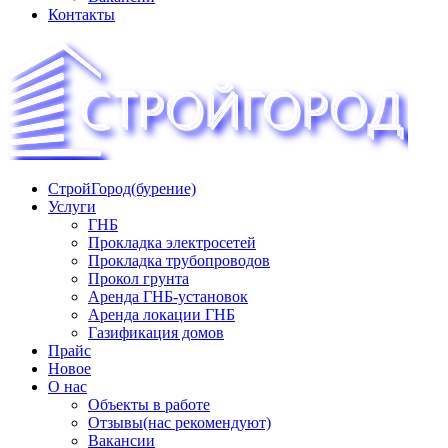
Контакты
СтройГород(бурение)
«СТРОЙГОРОД» ∿ Бурение ∿ ГНБ ∿ Прокладка
Услуги
трудопроводов ∿ Газификация жилого сектора ✆
ГНБ
+74951573444
Прокладка электросетей
Прокладка трубопроводов
Прокол грунта
Аренда ГНБ-установок
Аренда локации ГНБ
Газификация домов
Прайс
Новое
О нас
Объекты в работе
Отзывы(нас рекомендуют)
Вакансии