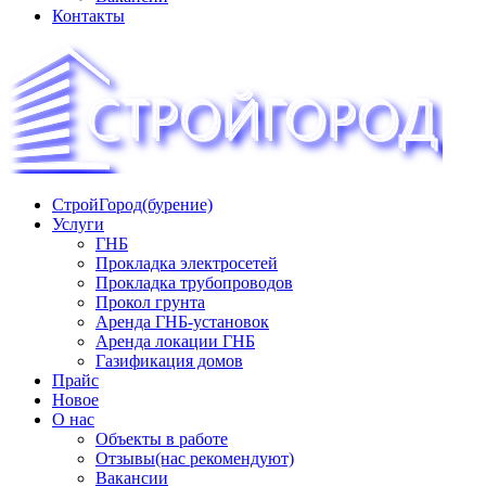
Контакты
СтройГород(бурение)
«СТРОЙГОРОД» ∿ Бурение ∿ ГНБ ∿ Прокладка
Услуги
трудопроводов ∿ Газификация жилого сектора ✆
ГНБ
+74951573444
Прокладка электросетей
Прокладка трубопроводов
Прокол грунта
Аренда ГНБ-установок
Аренда локации ГНБ
Газификация домов
Прайс
Новое
О нас
Объекты в работе
Отзывы(нас рекомендуют)
Вакансии