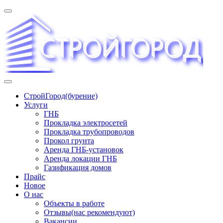
Перейти
к
содержимому
«СТРОЙГОРОД» ∿ Бурение ∿ ГНБ ∿ Прокладка
СтройГород(бурение)
трудопроводов ∿ Газификация жилого сектора ✆
Услуги
+74951573444
ГНБ
Прокладка электросетей
Прокладка трубопроводов
Прокол грунта
Аренда ГНБ-установок
Аренда локации ГНБ
Газификация домов
Прайс
Новое
О нас
Объекты в работе
Отзывы(нас рекомендуют)
Вакансии