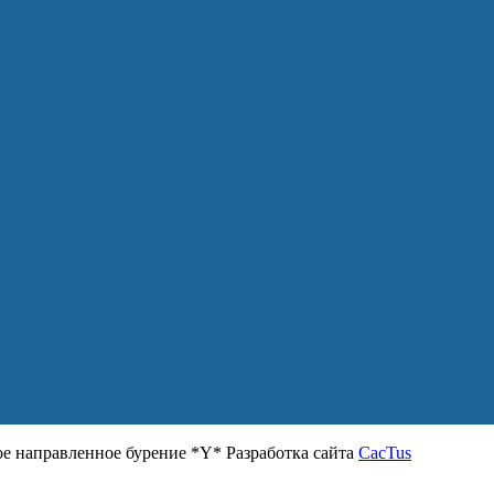
 направленное бурение *Y* Разработка сайта
CacTus