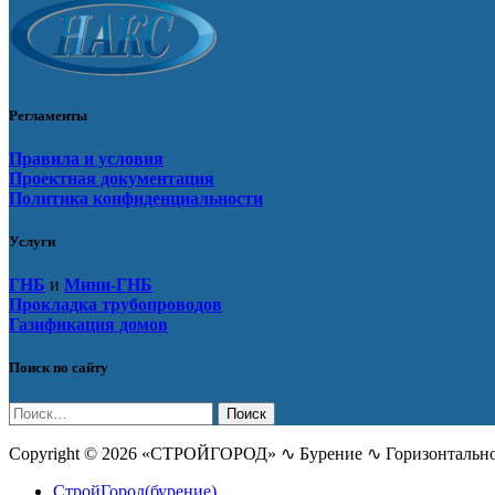
Регламенты
Правила и условия
Проектная документация
Политика конфиденциальности
Услуги
ГНБ
и
Мини-ГНБ
Прокладка трубопроводов
Газификация домов
Поиск по сайту
Найти:
Copyright © 2026 «СТРОЙГОРОД» ∿ Бурение ∿ Горизонтальное
СтройГород(бурение)