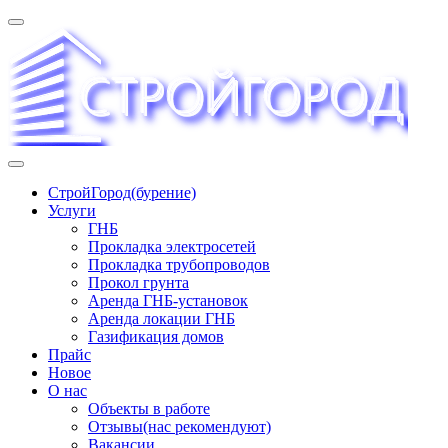
Перейти
к
содержимому
«СТРОЙГОРОД» ∿ Бурение ∿ ГНБ ∿ Прокладка трудопроводов
СтройГород(бурение)
Услуги
ГНБ
Прокладка электросетей
Прокладка трубопроводов
Прокол грунта
Аренда ГНБ-установок
Аренда локации ГНБ
Газификация домов
Прайс
Новое
О нас
Объекты в работе
Отзывы(нас рекомендуют)
Вакансии