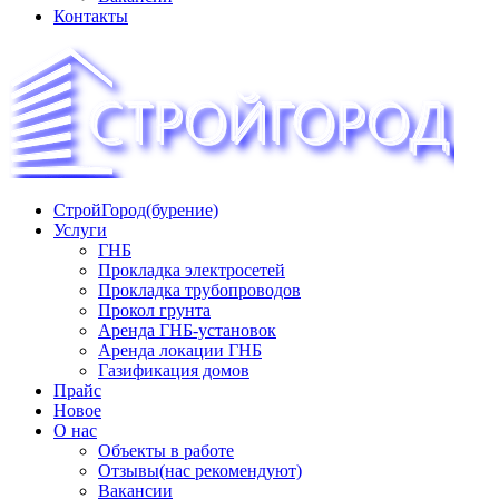
Контакты
СтройГород(бурение)
«СТРОЙГОРОД» ∿ Бурение ∿ ГНБ ∿ Прокладка трудопроводов
Услуги
ГНБ
Прокладка электросетей
Прокладка трубопроводов
Прокол грунта
Аренда ГНБ-установок
Аренда локации ГНБ
Газификация домов
Прайс
Новое
О нас
Объекты в работе
Отзывы(нас рекомендуют)
Вакансии