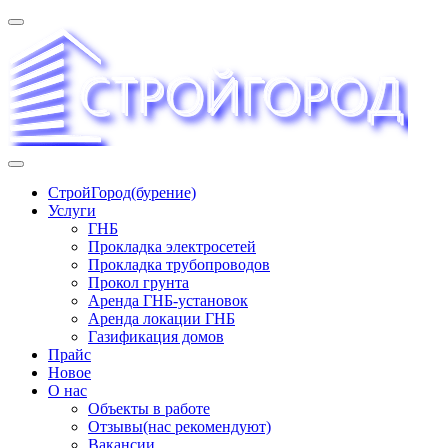
Перейти
к
содержимому
«СТРОЙГОРОД» ∿ Бурение ∿ ГНБ ∿ Прокладка
СтройГород(бурение)
трудопроводов ∿ Газификация жилого сектора ✆
Услуги
+74951573444
ГНБ
Прокладка электросетей
Прокладка трубопроводов
Прокол грунта
Аренда ГНБ-установок
Аренда локации ГНБ
Газификация домов
Прайс
Новое
О нас
Объекты в работе
Отзывы(нас рекомендуют)
Вакансии