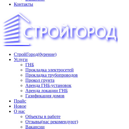
Контакты
СтройГород(бурение)
«СТРОЙГОРОД» ∿ Бурение ∿ ГНБ ∿ Прокладка
Услуги
трудопроводов ∿ Газификация жилого сектора ✆
ГНБ
+74951573444
Прокладка электросетей
Прокладка трубопроводов
Прокол грунта
Аренда ГНБ-установок
Аренда локации ГНБ
Газификация домов
Прайс
Новое
О нас
Объекты в работе
Отзывы(нас рекомендуют)
Вакансии