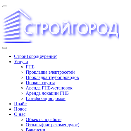
Перейти
к
содержимому
«СТРОЙГОРОД» ∿ Бурение ∿ ГНБ ∿ Прокладка
СтройГород(бурение)
трудопроводов ∿ Газификация жилого сектора ✆
Услуги
+74951573444
ГНБ
Прокладка электросетей
Прокладка трубопроводов
Прокол грунта
Аренда ГНБ-установок
Аренда локации ГНБ
Газификация домов
Прайс
Новое
О нас
Объекты в работе
Отзывы(нас рекомендуют)
Вакансии