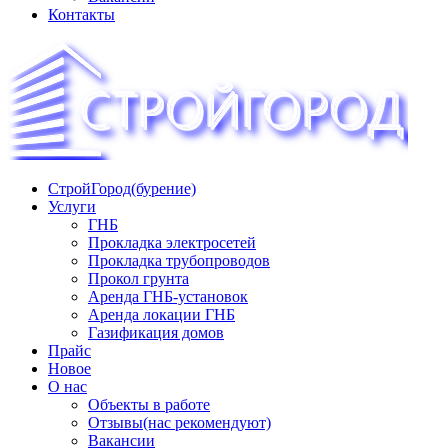
Контакты
СтройГород(бурение)
«СТРОЙГОРОД» ∿ Бурение ∿ ГНБ ∿ Прокладка
Услуги
трудопроводов ∿ Газификация жилого сектора ✆
ГНБ
+74951573444
Прокладка электросетей
Прокладка трубопроводов
Прокол грунта
Аренда ГНБ-установок
Аренда локации ГНБ
Газификация домов
Прайс
Новое
О нас
Объекты в работе
Отзывы(нас рекомендуют)
Вакансии