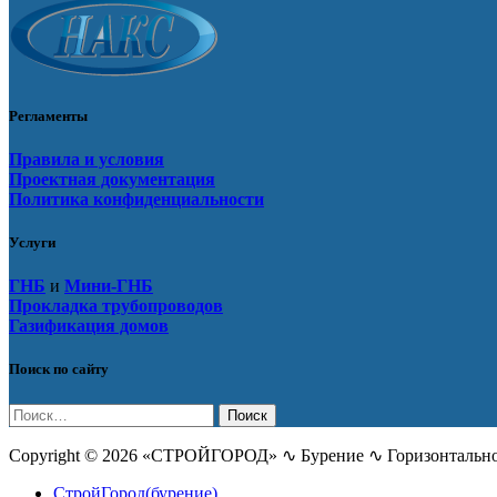
Регламенты
Правила и условия
Проектная документация
Политика конфиденциальности
Услуги
ГНБ
и
Мини-ГНБ
Прокладка трубопроводов
Газификация домов
Поиск по сайту
Найти:
Copyright © 2026 «СТРОЙГОРОД» ∿ Бурение ∿ Горизонтальное
СтройГород(бурение)