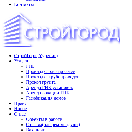
Контакты
СтройГород(бурение)
«СТРОЙГОРОД» ∿ Бурение ∿ ГНБ ∿ Прокладка трудопроводов
Услуги
ГНБ
Прокладка электросетей
Прокладка трубопроводов
Прокол грунта
Аренда ГНБ-установок
Аренда локации ГНБ
Газификация домов
Прайс
Новое
О нас
Объекты в работе
Отзывы(нас рекомендуют)
Вакансии