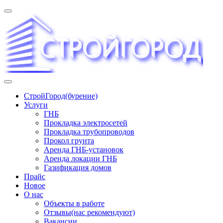
Перейти
к
содержимому
«СТРОЙГОРОД» ∿ Бурение ∿ ГНБ ∿ Прокладка трудопроводов
СтройГород(бурение)
Услуги
ГНБ
Прокладка электросетей
Прокладка трубопроводов
Прокол грунта
Аренда ГНБ-установок
Аренда локации ГНБ
Газификация домов
Прайс
Новое
О нас
Объекты в работе
Отзывы(нас рекомендуют)
Вакансии