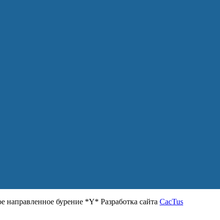
 направленное бурение *Y* Разработка сайта
CacTus