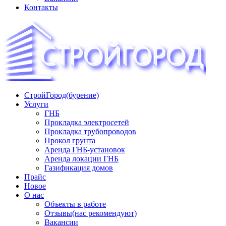
Контакты
СтройГород(бурение)
«СТРОЙГОРОД» ∿ Бурение ∿ ГНБ ∿ Прокладка трудопроводов
Услуги
ГНБ
Прокладка электросетей
Прокладка трубопроводов
Прокол грунта
Аренда ГНБ-установок
Аренда локации ГНБ
Газификация домов
Прайс
Новое
О нас
Объекты в работе
Отзывы(нас рекомендуют)
Вакансии