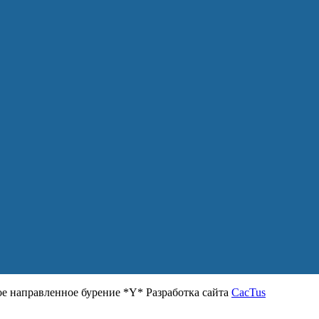
 направленное бурение *Y* Разработка сайта
CacTus