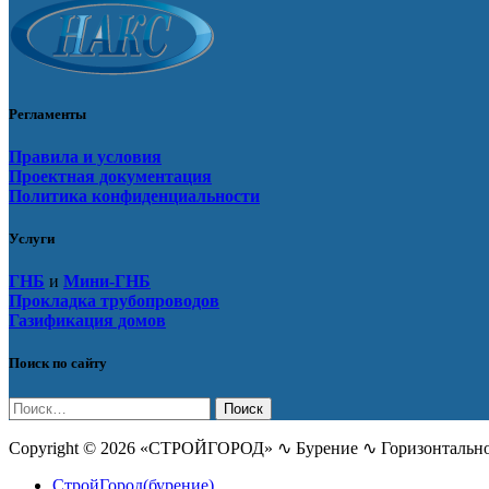
Регламенты
Правила и условия
Проектная документация
Политика конфиденциальности
Услуги
ГНБ
и
Мини-ГНБ
Прокладка трубопроводов
Газификация домов
Поиск по сайту
Найти:
Copyright © 2026 «СТРОЙГОРОД» ∿ Бурение ∿ Горизонтальное
СтройГород(бурение)