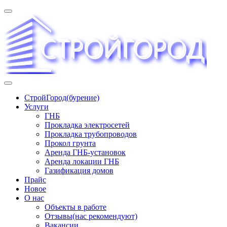
Перейти
к
содержимому
«СТРОЙГОРОД» ∿ Бурение ∿ ГНБ ∿ Прокладка трудопроводов
СтройГород(бурение)
Услуги
ГНБ
Прокладка электросетей
Прокладка трубопроводов
Прокол грунта
Аренда ГНБ-установок
Аренда локации ГНБ
Газификация домов
Прайс
Новое
О нас
Объекты в работе
Отзывы(нас рекомендуют)
Вакансии