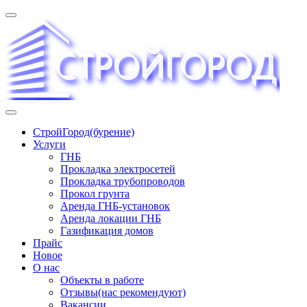
Перейти
к
содержимому
«СТРОЙГОРОД» ∿ Бурение ∿ ГНБ ∿ Прокладка
СтройГород(бурение)
трудопроводов ∿ Газификация жилого сектора ✆
Услуги
+74951573444
ГНБ
Прокладка электросетей
Прокладка трубопроводов
Прокол грунта
Аренда ГНБ-установок
Аренда локации ГНБ
Газификация домов
Прайс
Новое
О нас
Объекты в работе
Отзывы(нас рекомендуют)
Вакансии