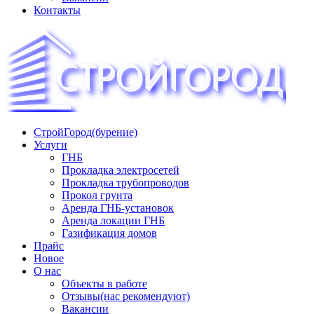
Контакты
СтройГород(бурение)
«СТРОЙГОРОД» ∿ Бурение ∿ ГНБ ∿ Прокладка
Услуги
трудопроводов ∿ Газификация жилого сектора ✆
ГНБ
+74951573444
Прокладка электросетей
Прокладка трубопроводов
Прокол грунта
Аренда ГНБ-установок
Аренда локации ГНБ
Газификация домов
Прайс
Новое
О нас
Объекты в работе
Отзывы(нас рекомендуют)
Вакансии