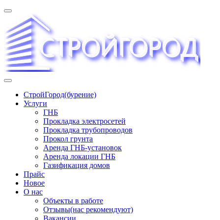
Перейти
к
содержимому
«СТРОЙГОРОД» ∿ Бурение ∿ ГНБ ∿ Прокладка трудопроводов
СтройГород(бурение)
Услуги
ГНБ
Прокладка электросетей
Прокладка трубопроводов
Прокол грунта
Аренда ГНБ-установок
Аренда локации ГНБ
Газификация домов
Прайс
Новое
О нас
Объекты в работе
Отзывы(нас рекомендуют)
Вакансии