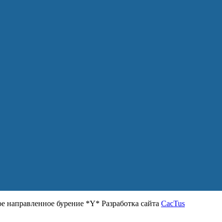
 направленное бурение *Y* Разработка сайта
CacTus