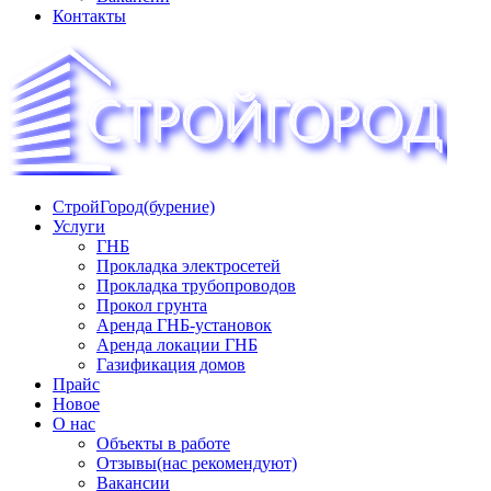
Контакты
СтройГород(бурение)
«СТРОЙГОРОД» ∿ Бурение ∿ ГНБ ∿ Прокладка трудопроводов
Услуги
ГНБ
Прокладка электросетей
Прокладка трубопроводов
Прокол грунта
Аренда ГНБ-установок
Аренда локации ГНБ
Газификация домов
Прайс
Новое
О нас
Объекты в работе
Отзывы(нас рекомендуют)
Вакансии