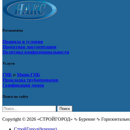
Регламенты
Правила и условия
Проектная документация
Политика конфиденциальности
Услуги
ГНБ
и
Мини-ГНБ
Прокладка трубопроводов
Газификация домов
Поиск по сайту
Найти:
Copyright © 2026 «СТРОЙГОРОД» ∿ Бурение ∿ Горизонтальное
СтройГород(бурение)